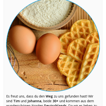
Es freut uns, dass du den
Weg
zu uns gefunden hast! Wir
sind
Tim
und
Johanna
, beide
30+
und kommen aus dem
wunderschönen Norden
Deutschlands
. Da wir es lieben zu