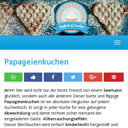
Skip
to
main
content
Toggl
navig
Papageienkuchen
Arrrr
! Hier wird nicht nur der beste Freund von einem
Seemann
glücklich, sondern auch alle anderen! Dieser bunte und flippige
Papageienkuchen
ist ein absoluter Hingucker auf jedem
Kuchentisch. Er sorgt in jeder Küche für eine gelungene
Abwechslung
und damit rechnet sicher niemand der
eingeladenen Gäste. #
Überraschungseffekt
.
Dieser Blechkuchen wird einfach
kinderleicht
hergestellt und