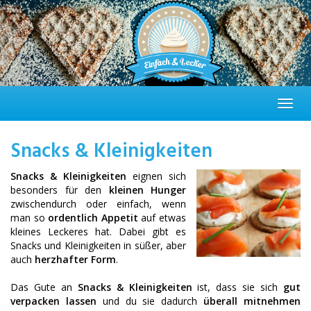
Skip
to
main
content
Toggl
navig
Snacks & Kleinigkeiten
Snacks & Kleinigkeiten
eignen sich
besonders für den
kleinen Hunger
zwischendurch oder einfach, wenn
man so
ordentlich Appetit
auf etwas
kleines Leckeres hat. Dabei gibt es
Snacks und Kleinigkeiten in süßer, aber
auch
herzhafter Form
.
Das Gute an
Snacks & Kleinigkeiten
ist, dass sie sich
gut
verpacken lassen
und du sie dadurch
überall mitnehmen