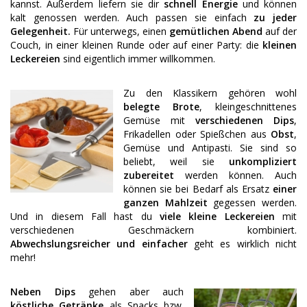
kannst. Außerdem liefern sie dir
schnell Energie
und können
kalt genossen werden. Auch passen sie einfach
zu jeder
Gelegenheit.
Für unterwegs, einen
gemütlichen Abend
auf der
Couch, in einer kleinen Runde oder auf einer Party: die
kleinen
Leckereien
sind eigentlich immer willkommen.
Zu den Klassikern gehören wohl
belegte Brote
, kleingeschnittenes
Gemüse mit
verschiedenen Dips
,
Frikadellen oder Spießchen aus
Obst
,
Gemüse und Antipasti. Sie sind so
beliebt, weil sie
unkompliziert
zubereitet
werden können. Auch
können sie bei Bedarf als Ersatz
einer
ganzen
Mahlzeit
gegessen werden.
Und in diesem Fall hast du
viele kleine Leckereien
mit
verschiedenen Geschmäckern kombiniert.
Abwechslungsreicher und einfacher
geht es wirklich nicht
mehr!
Neben Dips
gehen aber auch
köstliche Getränke
als Snacks bzw.