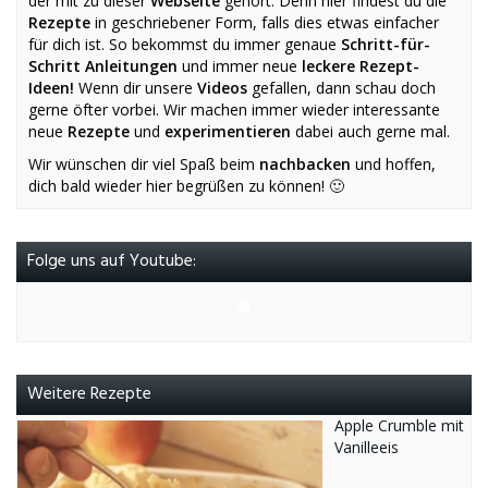
der mit zu dieser
Webseite
gehört. Denn hier findest du die
Rezepte
in geschriebener Form, falls dies etwas einfacher
für dich ist. So bekommst du immer genaue
Schritt-für-
Schritt Anleitungen
und immer neue
leckere Rezept-
Ideen!
Wenn dir unsere
Videos
gefallen, dann schau doch
gerne öfter vorbei. Wir machen immer wieder interessante
neue
Rezepte
und
experimentieren
dabei auch gerne mal.
Wir wünschen dir viel Spaß beim
nachbacken
und hoffen,
dich bald wieder hier begrüßen zu können! 🙂
Folge uns auf Youtube:
Weitere Rezepte
Apple Crumble mit
Vanilleeis