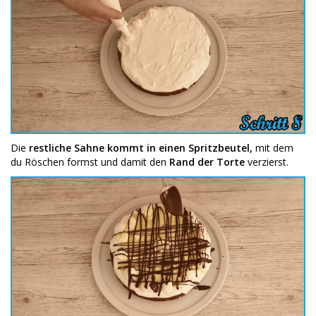
Die
restliche Sahne kommt in einen Spritzbeutel,
mit dem
du Röschen formst und damit den
Rand der Torte
verzierst.