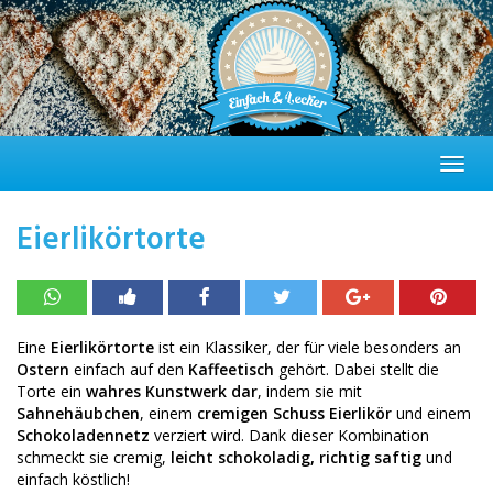
Skip
to
main
content
Toggl
navig
Eierlikörtorte
Eine
Eierlikörtorte
ist ein Klassiker, der für viele besonders an
Ostern
einfach auf den
Kaffeetisch
gehört. Dabei stellt die
Torte ein
wahres Kunstwerk dar
, indem sie mit
Sahnehäubchen
, einem
cremigen Schuss Eierlikör
und einem
Schokoladennetz
verziert wird. Dank dieser Kombination
schmeckt sie cremig,
leicht schokoladig, richtig saftig
und
einfach köstlich!