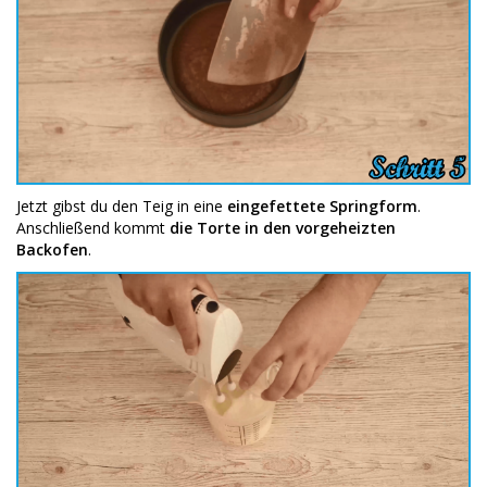
Jetzt gibst du den Teig in eine
eingefettete Springform
.
Anschließend kommt
die Torte in den vorgeheizten
Backofen
.