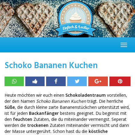
Skip
to
main
content
Toggl
navig
Schoko Bananen Kuchen
Heute möchten wir euch einen
Schokoladentraum
vorstellen,
der den Namen
Schoko Bananen Kuchen
trägt. Die herrliche
Süße
, die durch kleine zarte Bananenstückchen unterstützt wird,
ist für jeden
Backanfänger
bestens geeignet. Du beginnst mit
den
feuchten
Zutaten, die du miteinander vermengst. Seperat
werden die
trockenen
Zutaten miteinander vermischt und dann
der Masse untergerührt. Schon hast du die
köstliche