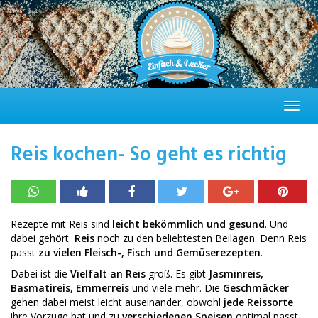
Skip
to
main
content
Toggl
navig
Reis kochen- So geht es richtig
Rezepte mit Reis sind
leicht bekömmlich und gesund
. Und
dabei gehört
Reis
noch zu den beliebtesten Beilagen. Denn Reis
passt
zu vielen Fleisch-, Fisch und Gemüserezepten
.
Dabei ist die
Vielfalt an Reis
groß. Es gibt
Jasminreis,
Basmatireis, Emmerreis
und viele mehr. Die
Geschmäcker
gehen dabei meist leicht auseinander, obwohl
jede Reissorte
ihre Vorzüge hat und zu
verschiedenen Speisen
optimal passt.